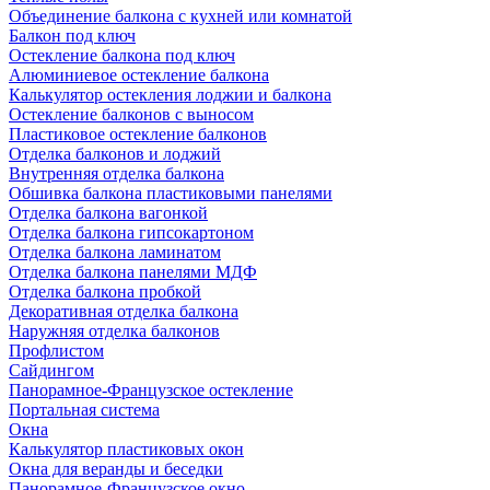
Объединение балкона с кухней или комнатой
Балкон под ключ
Остекление балкона под ключ
Алюминиевое остекление балкона
Калькулятор остекления лоджии и балкона
Остекление балконов с выносом
Пластиковое остекление балконов
Отделка балконов и лоджий
Внутренняя отделка балкона
Обшивка балкона пластиковыми панелями
Отделка балкона вагонкой
Отделка балкона гипсокартоном
Отделка балкона ламинатом
Отделка балкона панелями МДФ
Отделка балкона пробкой
Декоративная отделка балкона
Наружняя отделка балконов
Профлистом
Сайдингом
Панорамное-Французское остекление
Портальная система
Окна
Калькулятор пластиковых окон
Окна для веранды и беседки
Панорамное-Французское окно