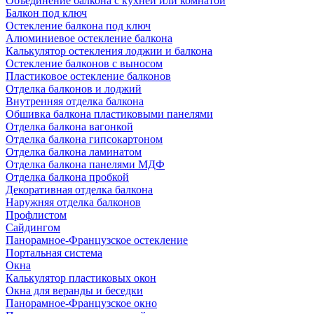
Объединение балкона с кухней или комнатой
Балкон под ключ
Остекление балкона под ключ
Алюминиевое остекление балкона
Калькулятор остекления лоджии и балкона
Остекление балконов с выносом
Пластиковое остекление балконов
Отделка балконов и лоджий
Внутренняя отделка балкона
Обшивка балкона пластиковыми панелями
Отделка балкона вагонкой
Отделка балкона гипсокартоном
Отделка балкона ламинатом
Отделка балкона панелями МДФ
Отделка балкона пробкой
Декоративная отделка балкона
Наружняя отделка балконов
Профлистом
Сайдингом
Панорамное-Французское остекление
Портальная система
Окна
Калькулятор пластиковых окон
Окна для веранды и беседки
Панорамное-Французское окно