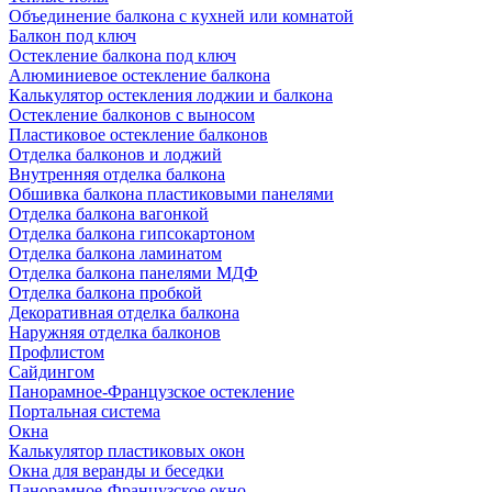
Объединение балкона с кухней или комнатой
Балкон под ключ
Остекление балкона под ключ
Алюминиевое остекление балкона
Калькулятор остекления лоджии и балкона
Остекление балконов с выносом
Пластиковое остекление балконов
Отделка балконов и лоджий
Внутренняя отделка балкона
Обшивка балкона пластиковыми панелями
Отделка балкона вагонкой
Отделка балкона гипсокартоном
Отделка балкона ламинатом
Отделка балкона панелями МДФ
Отделка балкона пробкой
Декоративная отделка балкона
Наружняя отделка балконов
Профлистом
Сайдингом
Панорамное-Французское остекление
Портальная система
Окна
Калькулятор пластиковых окон
Окна для веранды и беседки
Панорамное-Французское окно