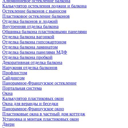
Алюминиевое остекление балкона
Калькулятор остекления лоджии и балкона
Остекление балконов с выносом
Пластиковое остекление балконов
Отделка балконов и лоджий
Внутренняя отделка балкона
Обшивка балкона пластиковыми панелями
Отделка балкона вагонкой
Отделка балкона гипсокартоном
Отделка балкона ламинатом
Отделка балкона панелями МДФ
Отделка балкона пробкой
Декоративная отделка балкона
Наружняя отделка балконов
Профлистом
Сайдингом
Панорамное-Французское остекление
Портальная система
Окна
Калькулятор пластиковых окон
Окна для веранды и беседки
Панорамное-Французское окно
Пластиковые окна в частный дом коттедж
Установка и монтаж пластиковых окон
Двери