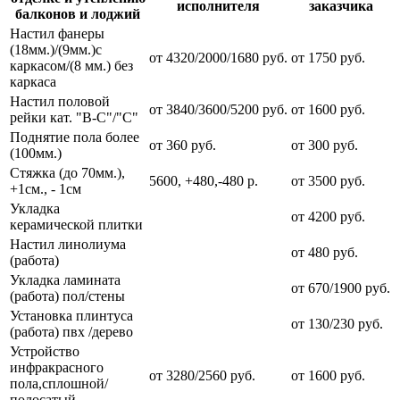
исполнителя
заказчика
балконов и лоджий
Настил фанеры
(18мм.)/(9мм.)с
от 4320/2000/1680 руб.
от 1750 руб.
каркасом/(8 мм.) без
каркаса
Настил половой
от 3840/3600/5200 руб.
от 1600 руб.
рейки кат. "В-С"/"С"
Поднятие пола более
от 360 руб.
от 300 руб.
(100мм.)
Стяжка (до 70мм.),
5600, +480,-480 р.
от 3500 руб.
+1см., - 1см
Укладка
от 4200 руб.
керамической плитки
Настил линолиума
от 480 руб.
(работа)
Укладка ламината
от 670/1900 руб.
(работа) пол/стены
Установка плинтуса
от 130/230 руб.
(работа) пвх /дерево
Устройство
инфракрасного
от 3280/2560 руб.
от 1600 руб.
пола,сплошной/
полосатый