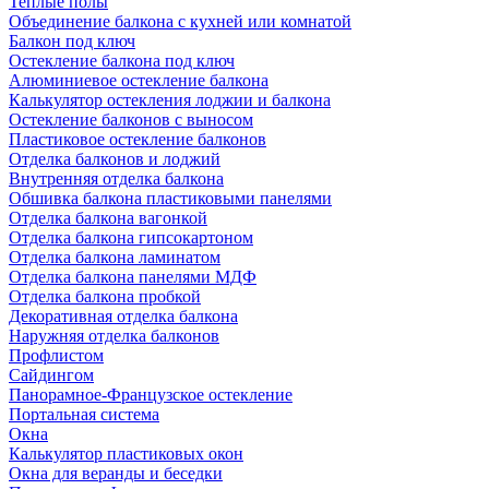
Теплые полы
Объединение балкона с кухней или комнатой
Балкон под ключ
Остекление балкона под ключ
Алюминиевое остекление балкона
Калькулятор остекления лоджии и балкона
Остекление балконов с выносом
Пластиковое остекление балконов
Отделка балконов и лоджий
Внутренняя отделка балкона
Обшивка балкона пластиковыми панелями
Отделка балкона вагонкой
Отделка балкона гипсокартоном
Отделка балкона ламинатом
Отделка балкона панелями МДФ
Отделка балкона пробкой
Декоративная отделка балкона
Наружняя отделка балконов
Профлистом
Сайдингом
Панорамное-Французское остекление
Портальная система
Окна
Калькулятор пластиковых окон
Окна для веранды и беседки