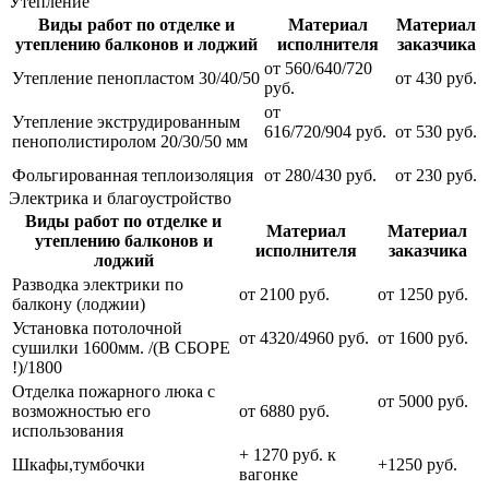
Утепление
Виды работ по отделке и
Материал
Материал
утеплению балконов и лоджий
исполнителя
заказчика
от 560/640/720
Утепление пенопластом 30/40/50
от 430 руб.
руб.
от
Утепление экструдированным
616/720/904 руб.
от 530 руб.
пенополистиролом 20/30/50 мм
Фольгированная теплоизоляция
от 280/430 руб.
от 230 руб.
Электрика и благоустройство
Виды работ по отделке и
Материал
Материал
утеплению балконов и
исполнителя
заказчика
лоджий
Разводка электрики по
от 2100 руб.
от 1250 руб.
балкону (лоджии)
Установка потолочной
от 4320/4960 руб.
от 1600 руб.
сушилки 1600мм. /(В СБОРЕ
!)/1800
Отделка пожарного люка с
от 5000 руб.
возможностью его
от 6880 руб.
использования
+ 1270 руб. к
Шкафы,тумбочки
+1250 руб.
вагонке