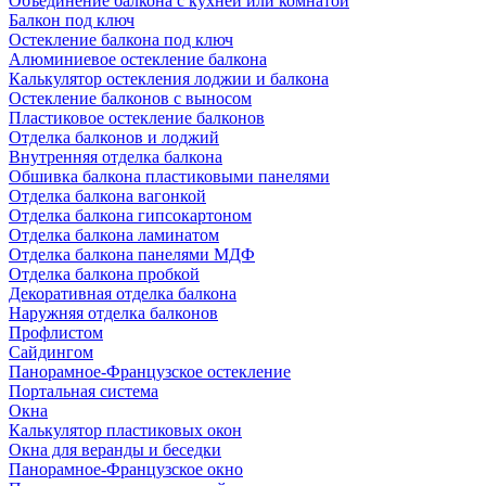
Объединение балкона с кухней или комнатой
Балкон под ключ
Остекление балкона под ключ
Алюминиевое остекление балкона
Калькулятор остекления лоджии и балкона
Остекление балконов с выносом
Пластиковое остекление балконов
Отделка балконов и лоджий
Внутренняя отделка балкона
Обшивка балкона пластиковыми панелями
Отделка балкона вагонкой
Отделка балкона гипсокартоном
Отделка балкона ламинатом
Отделка балкона панелями МДФ
Отделка балкона пробкой
Декоративная отделка балкона
Наружняя отделка балконов
Профлистом
Сайдингом
Панорамное-Французское остекление
Портальная система
Окна
Калькулятор пластиковых окон
Окна для веранды и беседки
Панорамное-Французское окно