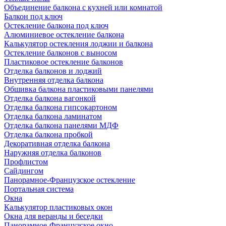
Объединение балкона с кухней или комнатой
Балкон под ключ
Остекление балкона под ключ
Алюминиевое остекление балкона
Калькулятор остекления лоджии и балкона
Остекление балконов с выносом
Пластиковое остекление балконов
Отделка балконов и лоджий
Внутренняя отделка балкона
Обшивка балкона пластиковыми панелями
Отделка балкона вагонкой
Отделка балкона гипсокартоном
Отделка балкона ламинатом
Отделка балкона панелями МДФ
Отделка балкона пробкой
Декоративная отделка балкона
Наружняя отделка балконов
Профлистом
Сайдингом
Панорамное-Французское остекление
Портальная система
Окна
Калькулятор пластиковых окон
Окна для веранды и беседки
Панорамное-Французское окно