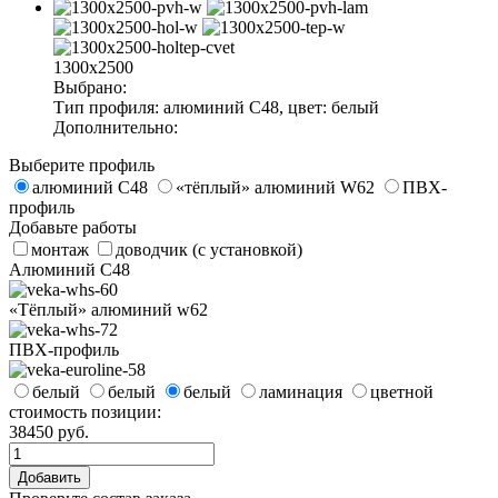
1300x2500
Выбрано:
Тип профиля:
алюминий С48
, цвет:
белый
Дополнительно:
Выберите профиль
алюминий С48
«тёплый» алюминий W62
ПВХ-
профиль
Добавьте работы
монтаж
доводчик (с установкой)
Алюминий С48
«Тёплый» алюминий w62
ПВХ-профиль
белый
белый
белый
ламинация
цветной
стоимость позиции:
38450
руб.