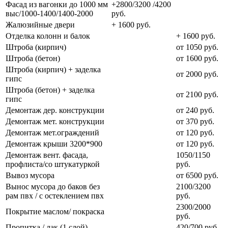
Фасад из вагонки до 1000 мм
+2800/3200 /4200
выс/1000-1400/1400-2000
руб.
Жалюзийные двери
+ 1600 руб.
Отделка колонн и балок
+ 1600 руб.
Штроба (кирпич)
от 1050 руб.
Штроба (бетон)
от 1600 руб.
Штроба (кирпич) + заделка
от 2000 руб.
гипс
Штроба (бетон) + заделка
от 2100 руб.
гипс
Демонтаж дер. конструкции
от 240 руб.
Демонтаж мет. конструкции
от 370 руб.
Демонтаж мет.ограждений
от 120 руб.
Демонтаж крыши 3200*900
от 120 руб.
Демонтаж вент. фасада,
1050/1150
профлиста/со штукатуркой
руб.
Вывоз мусора
от 6500 руб.
Вынос мусора до баков без
2100/3200
рам пвх / с остеклением пвх
руб.
2300/2000
Покрытие маслом/ покраска
руб.
Пропитка / лак (1 слой)
420/700 руб.