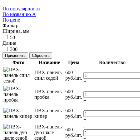
По популярности
По названию
A
По цене
Фильтр
Ширина, мм
50
Длина
300
Фото
Название
Цена
Количество
-
ПВХ-панель
600
спил седой
руб./шт.
+
-
ПВХ-панель
600
пробка
руб./шт.
+
-
ПВХ-панель
600
кипер
руб./шт.
+
-
ПВХ-панель
600
дуб шале
руб./шт.
седой
+