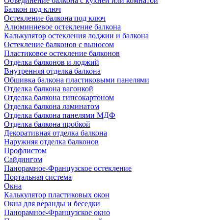
Объединение балкона с кухней или комнатой
Балкон под ключ
Остекление балкона под ключ
Алюминиевое остекление балкона
Калькулятор остекления лоджии и балкона
Остекление балконов с выносом
Пластиковое остекление балконов
Отделка балконов и лоджий
Внутренняя отделка балкона
Обшивка балкона пластиковыми панелями
Отделка балкона вагонкой
Отделка балкона гипсокартоном
Отделка балкона ламинатом
Отделка балкона панелями МДФ
Отделка балкона пробкой
Декоративная отделка балкона
Наружняя отделка балконов
Профлистом
Сайдингом
Панорамное-Французское остекление
Портальная система
Окна
Калькулятор пластиковых окон
Окна для веранды и беседки
Панорамное-Французское окно