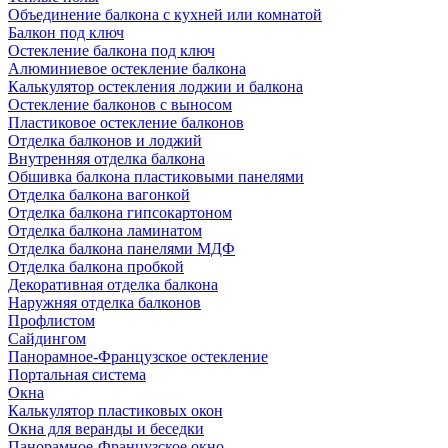
Объединение балкона с кухней или комнатой
Балкон под ключ
Остекление балкона под ключ
Алюминиевое остекление балкона
Калькулятор остекления лоджии и балкона
Остекление балконов с выносом
Пластиковое остекление балконов
Отделка балконов и лоджий
Внутренняя отделка балкона
Обшивка балкона пластиковыми панелями
Отделка балкона вагонкой
Отделка балкона гипсокартоном
Отделка балкона ламинатом
Отделка балкона панелями МДФ
Отделка балкона пробкой
Декоративная отделка балкона
Наружняя отделка балконов
Профлистом
Сайдингом
Панорамное-Французское остекление
Портальная система
Окна
Калькулятор пластиковых окон
Окна для веранды и беседки
Панорамное-Французское окно