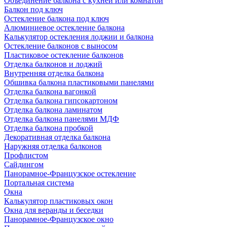
Объединение балкона с кухней или комнатой
Балкон под ключ
Остекление балкона под ключ
Алюминиевое остекление балкона
Калькулятор остекления лоджии и балкона
Остекление балконов с выносом
Пластиковое остекление балконов
Отделка балконов и лоджий
Внутренняя отделка балкона
Обшивка балкона пластиковыми панелями
Отделка балкона вагонкой
Отделка балкона гипсокартоном
Отделка балкона ламинатом
Отделка балкона панелями МДФ
Отделка балкона пробкой
Декоративная отделка балкона
Наружняя отделка балконов
Профлистом
Сайдингом
Панорамное-Французское остекление
Портальная система
Окна
Калькулятор пластиковых окон
Окна для веранды и беседки
Панорамное-Французское окно