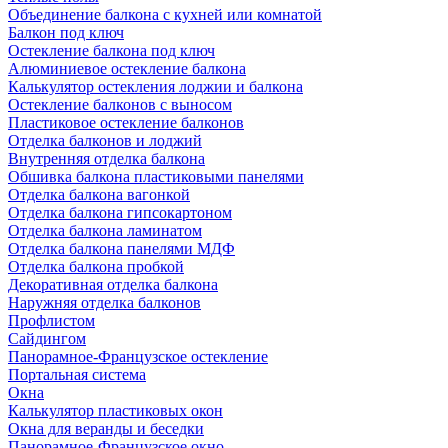
Объединение балкона с кухней или комнатой
Балкон под ключ
Остекление балкона под ключ
Алюминиевое остекление балкона
Калькулятор остекления лоджии и балкона
Остекление балконов с выносом
Пластиковое остекление балконов
Отделка балконов и лоджий
Внутренняя отделка балкона
Обшивка балкона пластиковыми панелями
Отделка балкона вагонкой
Отделка балкона гипсокартоном
Отделка балкона ламинатом
Отделка балкона панелями МДФ
Отделка балкона пробкой
Декоративная отделка балкона
Наружняя отделка балконов
Профлистом
Сайдингом
Панорамное-Французское остекление
Портальная система
Окна
Калькулятор пластиковых окон
Окна для веранды и беседки
Панорамное-Французское окно